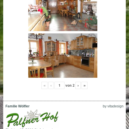
«
‹
von
2
›
»
Familie Wölfler
by vitadesign