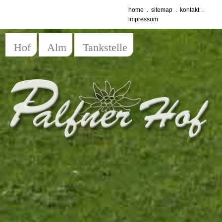
home
.
sitemap
.
kontakt
.
impressum
Hof
Alm
Tankstelle