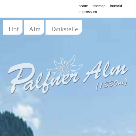
home
.
sitemap
.
kontakt
.
impressum
Hof
Alm
Tankstelle