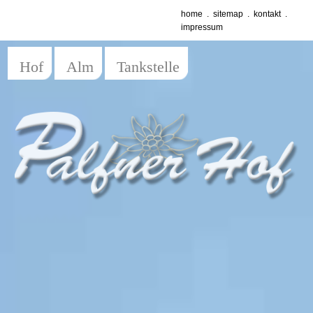
home
.
sitemap
.
kontakt
.
impressum
Hof
Alm
Tankstelle