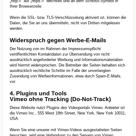
„http://“ auf „https://“ wechselt und an dem Schloss-Symbol in
Ihrer Browserzeile.
Wenn die SSL- bzw. TLS-Verschlüsselung aktiviert ist, können die
Daten, die Sie an uns übermitteln, nicht von Dritten mitgelesen
werden.
Widerspruch gegen Werbe-E-Mails
Der Nutzung von im Rahmen der Impressumspflicht
veröffentlichten Kontaktdaten zur Übersendung von nicht
ausdrücklich angeforderter Werbung und Informationsmaterialien
wird hiermit widersprochen. Die Betreiber der Seiten behalten sich
ausdrücklich rechtliche Schritte im Falle der unverlangten
Zusendung von Werbeinformationen, etwa durch Spam-E-Mails,
vor.
4. Plugins und Tools
Vimeo ohne Tracking (Do-Not-Track)
Diese Website nutzt Plugins des Videoportals Vimeo. Anbieter ist
die Vimeo Inc., 555 West 18th Street, New York, New York 10011,
USA.
Wenn Sie eine unserer mit Vimeo-Videos ausgestatteten Seiten
besuchen, wird eine Verbindung zu den Servern von Vimeo