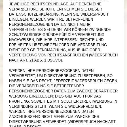
JEWEILIGE RECHTSGRUNDLAGE, AUF DENEN EINE
VERARBEITUNG BERUHT, ENTNEHMEN SIE DIESER
DATENSCHUTZERKLÄRUNG. WENN SIE WIDERSPRUCH
EINLEGEN, WERDEN WIR IHRE BETROFFENEN
PERSONENBEZOGENEN DATEN NICHT MEHR
VERARBEITEN, ES SEI DENN, WIR KÖNNEN ZWINGENDE
SCHUTZWÜRDIGE GRÜNDE FÜR DIE VERARBEITUNG
NACHWEISEN, DIE IHRE INTERESSEN, RECHTE UND
FREIHEITEN ÜBERWIEGEN ODER DIE VERARBEITUNG
DIENT DER GELTENDMACHUNG, AUSÜBUNG ODER
VERTEIDIGUNG VON RECHTSANSPRÜCHEN (WIDERSPRUCH
NACH ART. 21 ABS. 1 DSGVO).
WERDEN IHRE PERSONENBEZOGENEN DATEN
VERARBEITET, UM DIREKTWERBUNG ZU BETREIBEN, SO
HABEN SIE DAS RECHT, JEDERZEIT WIDERSPRUCH GEGEN
DIE VERARBEITUNG SIE BETREFFENDER
PERSONENBEZOGENER DATEN ZUM ZWECKE DERARTIGER
WERBUNG EINZULEGEN; DIES GILT AUCH FÜR DAS
PROFILING, SOWEIT ES MIT SOLCHER DIREKTWERBUNG IN
VERBINDUNG STEHT. WENN SIE WIDERSPRECHEN,
WERDEN IHRE PERSONENBEZOGENEN DATEN
ANSCHLIESSEND NICHT MEHR ZUM ZWECKE DER
DIREKTWERBUNG VERWENDET (WIDERSPRUCH NACH ART.
21 ABS. 2 DSGVO).