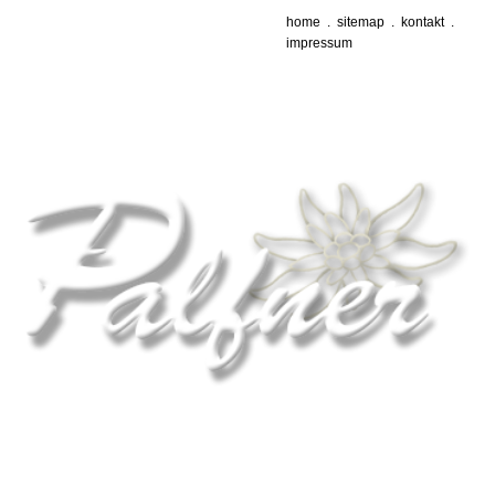
home
.
sitemap
.
kontakt
.
impressum